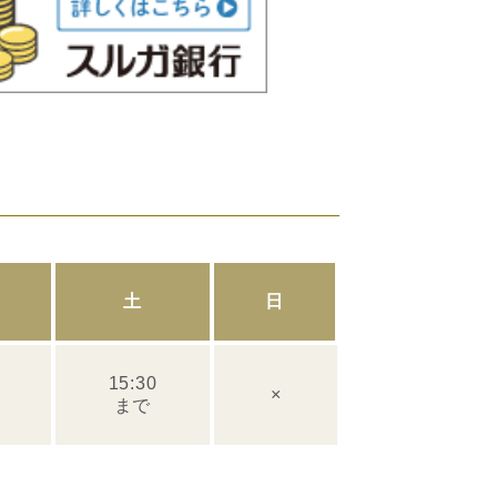
金
土
日
15:30
×
まで